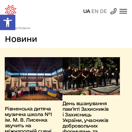
UA
EN
DE
Відкрити Панель інструментів
Головна
|
Новини
Новини
День вшанування
Рівненська дитяча
пам’яті Захисників
музична школа №1
і Захисниць
ім. М. В. Лисенка
України, учасників
звучить на
добровольчих
міжнародній сцені
формувань та