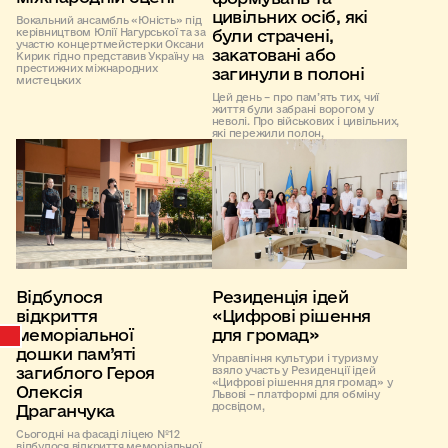
цивільних осіб, які
Вокальний ансамбль «Юність» під
керівництвом Юлії Нагурської та за
були страчені,
участю концертмейстерки Оксани
закатовані або
Кирик гідно представив Україну на
престижних міжнародних
загинули в полоні
мистецьких
Цей день – про пам’ять тих, чиї
життя були забрані ворогом у
неволі. Про військових і цивільних,
які пережили полон,
Відбулося
Резиденція ідей
відкриття
«Цифрові рішення
меморіальної
для громад»
дошки пам’яті
Управління культури і туризму
загиблого Героя
взяло участь у Резиденції ідей
«Цифрові рішення для громад» у
Олексія
Львові – платформі для обміну
досвідом,
Драганчука
Сьогодні на фасаді ліцею №12
відбулося відкриття меморіальної