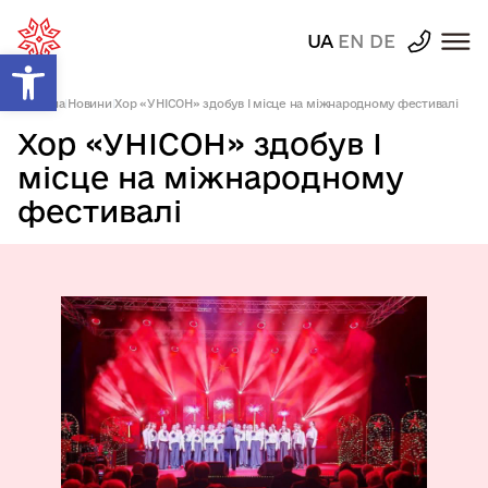
UA
EN
DE
Відкрити Панель інструментів
Головна
|
Новини
|
Хор «УНІСОН» здобув І місце на міжнародному фестивалі
Хор «УНІСОН» здобув І
місце на міжнародному
фестивалі