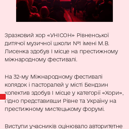
Зразковий хор «УНІСОН» Рівненської
дитячої музичної школи №1 імені М.В.
Лисенка здобув І місце на престижному
міжнародному фестивалі.
На 32-му Міжнародному фестивалі
колядок і пасторалей у місті Бендзин
колектив здобув І місце у категорії «Хори»,
гідно представивши Рівне та Україну на
престижному мистецькому форумі.
Виступи учасників оцінювало авторитетне