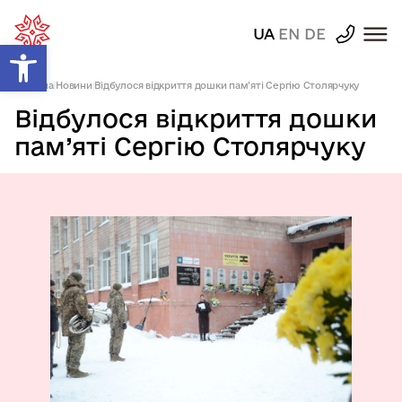
UA
EN
DE
Відкрити Панель інструментів
Головна
|
Новини
|
Відбулося відкриття дошки пам’яті Сергію Столярчуку
Відбулося відкриття дошки
пам’яті Сергію Столярчуку