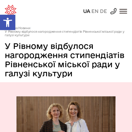
UA
EN
DE
Відкрити Панель інструментів
Головна
|
Новини
|
У Рівному відбулося нагородження стипендіатів Рівненської міської ради у
галузі культури
У Рівному відбулося
нагородження стипендіатів
Рівненської міської ради у
галузі культури