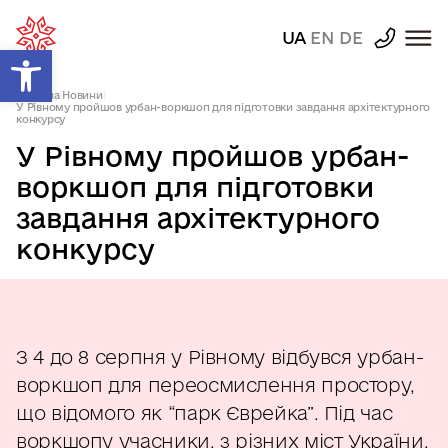
UA
EN
DE
Відкрити Панель інструментів
Головна
|
Новини
|
У Рівному пройшов урбан-воркшоп для підготовки завдання архітектурного
конкурсу
У Рівному пройшов урбан-
воркшоп для підготовки
завдання архітектурного
конкурсу
З
4 до 8 серпня у Рівному відбувся урбан-
воркшоп для переосмислення простору,
що відомого як “парк Єврейка”. Під час
воркшопу учасники, з різних міст України,