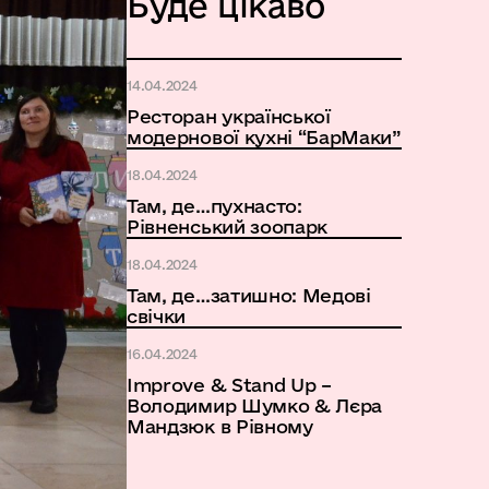
Буде цікаво
14.04.2024
Ресторан української
модернової кухні “БарМаки”
18.04.2024
Там, де…пухнасто:
Рівненський зоопарк
18.04.2024
Там, де…затишно: Медові
свічки
16.04.2024
Improve & Stand Up –
Володимир Шумко & Лєра
Мандзюк в Рівному