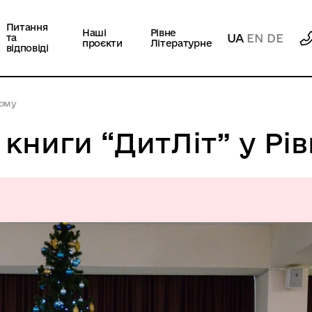
Питання
Наші
Рівне
UA
EN
DE
та
проєкти
Літературне
відповіді
ному
книги “ДитЛіт” у Рі