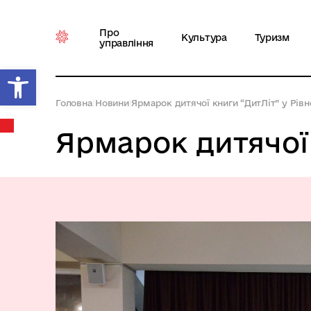
Про
Культура
Туризм
управління
Відкрити Панель інструментів
Головна
|
Новини
|
Ярмарок дитячої книги “ДитЛіт” у Рів
Ярмарок дитячої 