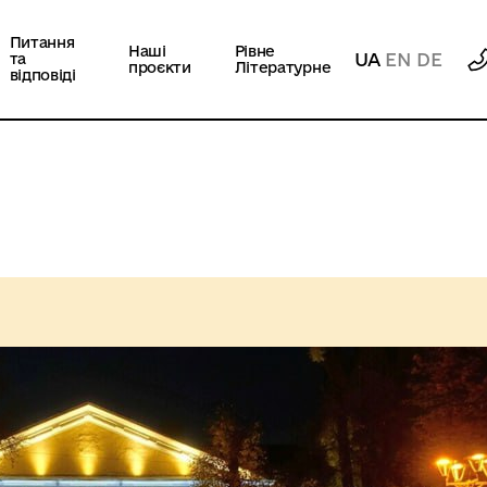
Питання
Наші
Рівне
UA
EN
DE
та
проєкти
Літературне
відповіді