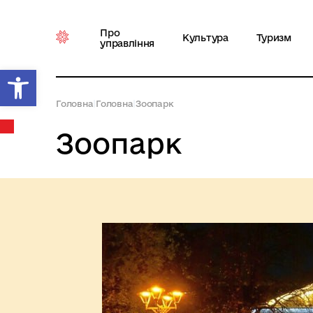
Про
Культура
Туризм
управління
Відкрити Панель інструментів
Головна
|
Головна
|
Зоопарк
Зоопарк