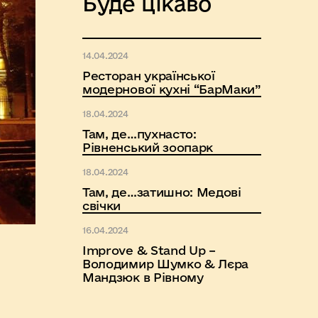
Буде цікаво
14.04.2024
Ресторан української
модернової кухні “БарМаки”
18.04.2024
Там, де…пухнасто:
Рівненський зоопарк
18.04.2024
Там, де…затишно: Медові
свічки
16.04.2024
Improve & Stand Up –
Володимир Шумко & Лєра
Мандзюк в Рівному