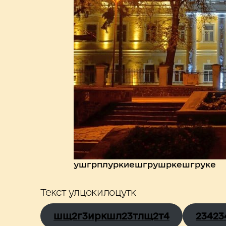
ушгрплуркиешгрушркешгруке
Текст улцокилоцутк
шщ2г3иркшл23тлщ2т4
23423