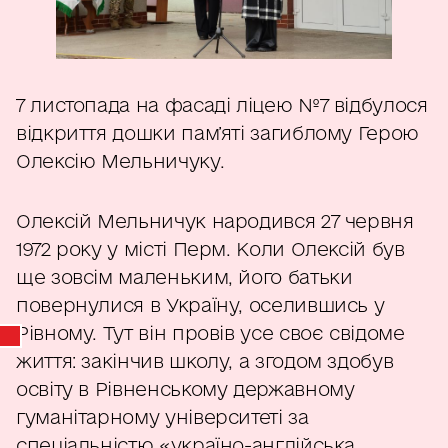
7 листопада на фасаді ліцею №7 відбулося
відкриття дошки пам’яті загиблому Герою
Олексію Мельничуку.
Олексій Мельничук народився 27 червня
1972 року у місті Перм. Коли Олексій був
ще зовсім маленьким, його батьки
повернулися в Україну, оселившись у
Рівному. Тут він провів усе своє свідоме
життя: закінчив школу, а згодом здобув
освіту в Рівненському державному
гуманітарному університеті за
спеціальністю «україно-англійська