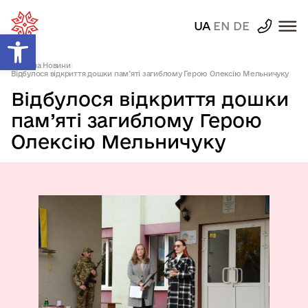
UA
EN
DE
Відкрити Панель інструментів
Головна
|
Новини
|
Відбулося відкриття дошки пам’яті загиблому Герою Олексію Мельничуку
Відбулося відкриття дошки
пам’яті загиблому Герою
Олексію Мельничуку