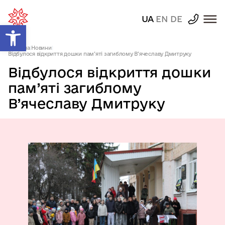
UA
EN
DE
Відкрити Панель інструментів
Головна
|
Новини
|
Відбулося відкриття дошки пам’яті загиблому В’ячеславу Дмитруку
Відбулося відкриття дошки
пам’яті загиблому
В’ячеславу Дмитруку