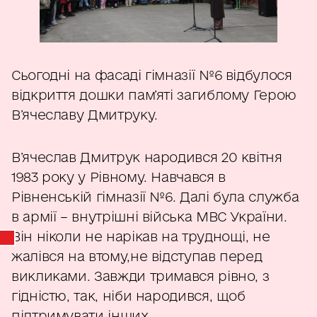
Сьогодні на фасаді гімназії №6 відбулося
відкриття дошки пам’яті загиблому Герою
В’ячеславу Дмитруку.
В’ячеслав Дмитрук народився 20 квітня
1983 року у Рівному. Навчався в
Рівненській гімназії №6. Далі була служба
в армії – внутрішні війська МВС України.
Він ніколи не нарікав на труднощі, не
жалівся на втому,не відступав перед
викликами. Завжди тримався рівно, з
гідністю, так, ніби народився, щоб
підтримувати інших.