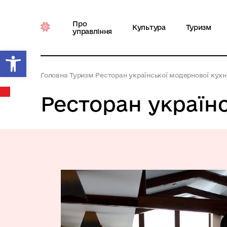
Про
Культура
Туризм
управління
Відкрити Панель інструментів
Головна
|
Туризм
|
Ресторан української модернової кухн
Ресторан україн