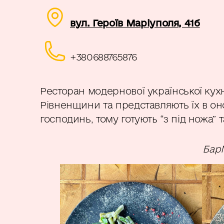
вул. Героїв Маріуполя, 41б
+380688765876
Ресторан модернової української кух
Рівненщини та представляють їх в он
господинь, тому готують “з під ножа” т
Бар