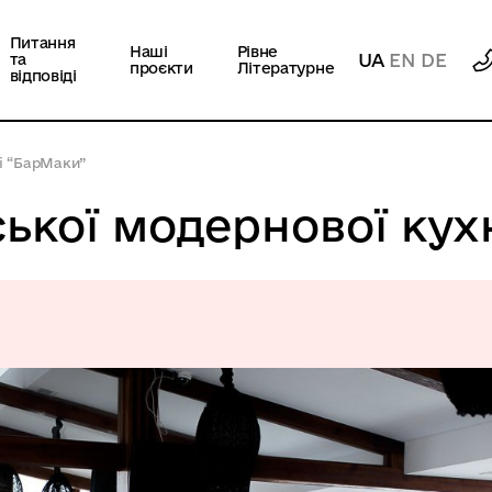
Питання
Наші
Рівне
UA
EN
DE
та
проєкти
Літературне
відповіді
і “БарМаки”
ської модернової кух