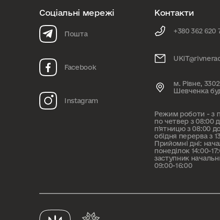
Соціальні мережі
Контакти
+380 362 620 
Пошта
UKiT@rivnera
Facebook
м. Рівне, 3302
Шевченка бу
Instagram
Режим роботи - з 
по четвер з 08:00 до
п'ятницю з 08:00 до
обідня перерва з 13
Прийомні дні: нача
понеділок 14:00-17
заступник начальн
09:00-16:00