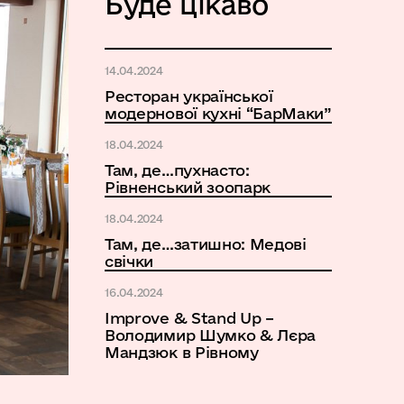
Буде цікаво
14.04.2024
Ресторан української
модернової кухні “БарМаки”
18.04.2024
Там, де…пухнасто:
Рівненський зоопарк
18.04.2024
Там, де…затишно: Медові
свічки
16.04.2024
Improve & Stand Up –
Володимир Шумко & Лєра
Мандзюк в Рівному