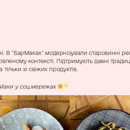
ні. В “БарМаках” модернізували старовинні р
овленому контексті. Підтримують давні традиц
а тільки зі свіжих продуктів.
Маки у соц.мережах