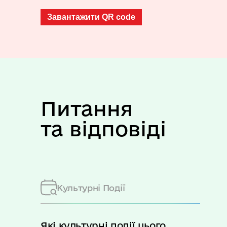
Завантажити QR code
Питання
та відповіді
Культурні Події
Які культурні події цього