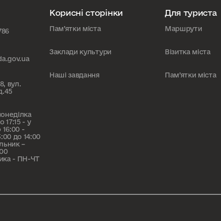
Корисні сторінки
Для туриста
Пам’ятки міста
Маршрути
786
Заклади культури
Візитка міста
da.gov.ua
Наші завдання
Пам’ятки міста
8, вул.
д.45
понеділка
 17:15 - у
 16:00 -
:00 до 14:00
льник –
:00
ика - ПН-ЧТ