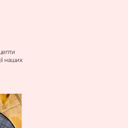
ецепти
ії наших