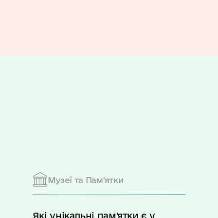
Музеї та Пам'ятки
Які унікальні пам'ятки є у