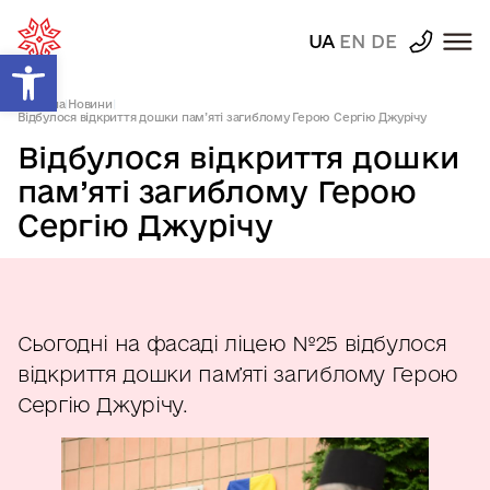
UA
EN
DE
Відкрити Панель інструментів
Головна
|
Новини
|
Відбулося відкриття дошки пам’яті загиблому Герою Сергію Джурічу
Відбулося відкриття дошки
пам’яті загиблому Герою
Сергію Джурічу
Сьогодні на фасаді ліцею №25 відбулося
відкриття дошки пам’яті загиблому Герою
Сергію Джурічу.