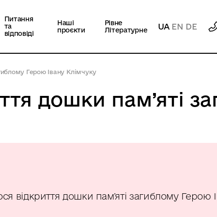
Питання
Наші
Рівне
UA
EN
DE
та
проєкти
Літературне
відповіді
гиблому Герою Івану Клімчуку
иття дошки пам’яті з
ося відкриття дошки пам’яті загиблому Герою 