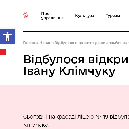
Про
Культура
Туризм
управління
Відкрити Панель інструментів
Головна
|
Новини
|
Відбулося відкриття дошки пам’яті за
Відбулося відкр
Івану Клімчуку
Сьогодні на фасаді ліцею № 19 відбул
Клімчуку.