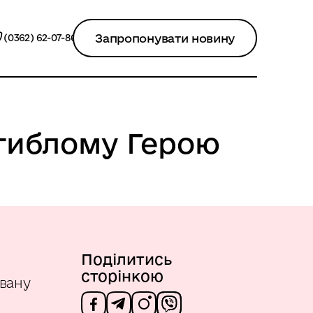
Запропонувати новину
(0362) 62-07-86
агиблому Герою
Поділитись
сторінкою
Івану