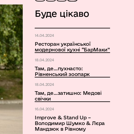
Буде цікаво
14.04.2024
Ресторан української
модернової кухні “БарМаки”
18.04.2024
Там, де…пухнасто:
Рівненський зоопарк
18.04.2024
Там, де…затишно: Медові
свічки
16.04.2024
Improve & Stand Up –
Володимир Шумко & Лєра
Мандзюк в Рівному