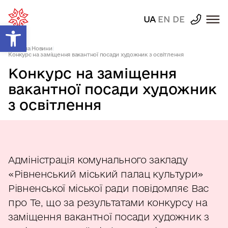
UA
EN
DE
Відкрити Панель інструментів
Головна
|
Новини
|
Конкурс на заміщення вакантної посади художник з освітлення
Конкурс на заміщення
вакантної посади художник
з освітлення
Адміністрація комунального закладу
«Рівненський міський палац культури»
Рівненської міської ради повідомляє Bac
про Te, що за результатами конкурсу на
заміщення вакантної посади художник з