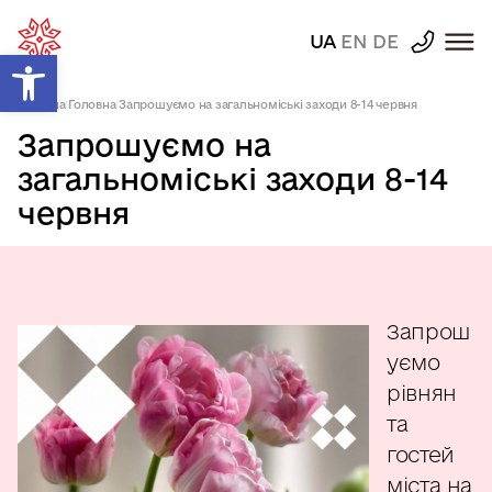
UA
EN
DE
Відкрити Панель інструментів
Головна
|
Головна
|
Запрошуємо на загальноміські заходи 8-14 червня
Запрошуємо на
загальноміські заходи 8-14
червня
Запрош
уємо
рівнян
та
гостей
міста на