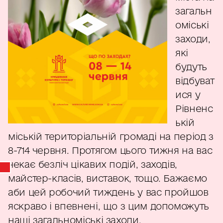
загальн
оміські
заходи,
які
будуть
відбуват
ися у
Рівненс
ькій
міській територіальній громаді на період з
8-714 червня. Протягом цього тижня на вас
чекає безліч цікавих подій, заходів,
майстер-класів, виставок, тощо. Бажаємо
аби цей робочий тиждень у вас пройшов
яскраво і впевнені, що з цим допоможуть
наші загальноміські заходи.