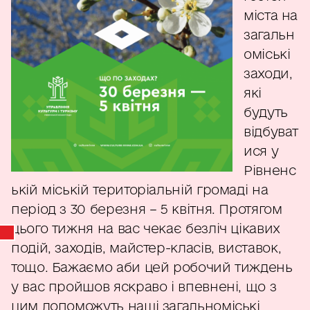
міста на
загальн
оміські
заходи,
які
будуть
відбуват
ися у
Рівненс
ькій міській територіальній громаді на
період з 30 березня – 5 квітня. Протягом
цього тижня на вас чекає безліч цікавих
подій, заходів, майстер-класів, виставок,
тощо. Бажаємо аби цей робочий тиждень
у вас пройшов яскраво і впевнені, що з
цим допоможуть наші загальноміські