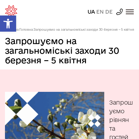
UA
EN
DE
Відкрити Панель інструментів
Головна
|
Головна
|
Запрошуємо на загальноміські заходи 30 березня – 5 квітня
Запрошуємо на
загальноміські заходи 30
березня – 5 квітня
Запрош
уємо
рівнян
та
гостей