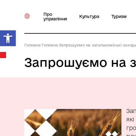
Про
Культура
Туризм
управління
Відкрити Панель інструментів
Головна
|
Головна
|
Запрошуємо на загальноміські заходи
Запрошуємо на з
Зап
які
гро