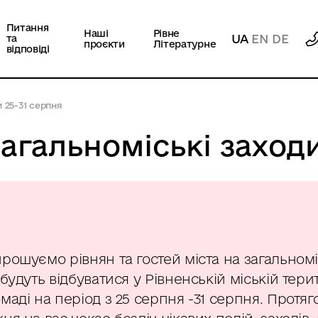
Питання
Наші
Рівне
UA
EN
DE
та
проєкти
Літературне
відповіді
 25-31 серпня
агальноміські заходи
рошуємо рівнян та гостей міста на загальномі
 будуть відбуватися у Рівненській міській тери
маді на період з 25 серпня -31 серпня. Протяг