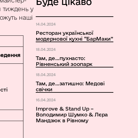
Буде цікаво
 майстер-
й тиждень у
можуть наші
14.04.2024
Ресторан української
модернової кухні “БарМаки”
18.04.2024
ведення
Там, де…пухнасто:
Рівненський зоопарк
18.04.2024
Там, де…затишно: Медові
свічки
сті
16.04.2024
Improve & Stand Up –
Володимир Шумко & Лєра
Мандзюк в Рівному