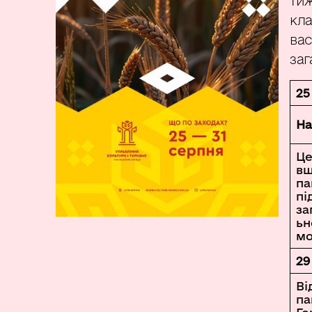
тиж
кла
вас
заг
25
На
Це
вш
па
пі
за
ьн
мо
29
Ві
па