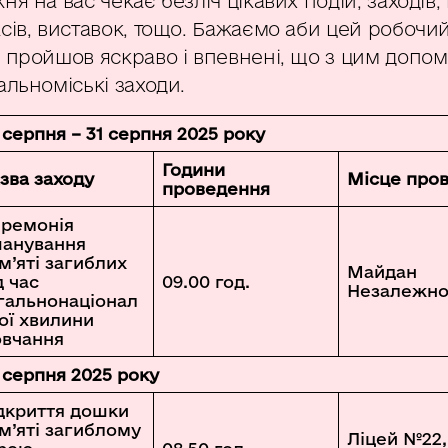
ня на вас чекає безліч цікавих подій, заходів,
сів, виставок, тощо. Бажаємо аби цей робочи
 пройшов яскраво і впевнені, що з цим допо
альноміські заходи.
 серпня – 31 серпня 2025 року
Години
зва заходу
Місце про
проведення
ремонія
анування
м’яті загиблих
Майдан
д час
09.00 год.
Незалежно
гальнонаціонал
ої хвилини
вчання
 серпня 2025 року
дкриття дошки
м’яті загиблому
Ліцей №22,