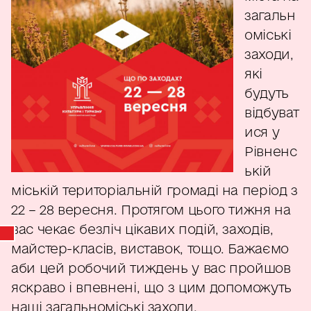
загальн
оміські
заходи,
які
будуть
відбуват
ися у
Рівненс
ькій
міській територіальній громаді на період з
22 – 28 вересня. Протягом цього тижня на
вас чекає безліч цікавих подій, заходів,
майстер-класів, виставок, тощо. Бажаємо
аби цей робочий тиждень у вас пройшов
яскраво і впевнені, що з цим допоможуть
наші загальноміські заходи.