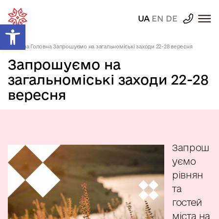
UA
EN
DE
Відкрити Панель інструментів
Головна
|
Головна
|
Запрошуємо на загальноміські заходи 22-28 вересня
Запрошуємо на
загальноміські заходи 22-28
вересня
Запрош
уємо
рівнян
та
гостей
міста на