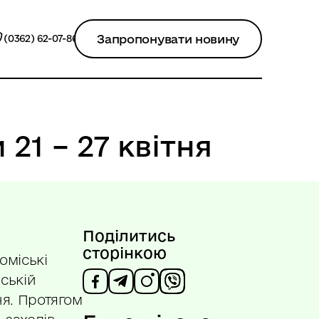
Запропонувати новину
(0362) 62-07-86
21 – 27 квітня
Поділитись
сторінкою
оміські
іській
тня. Протягом