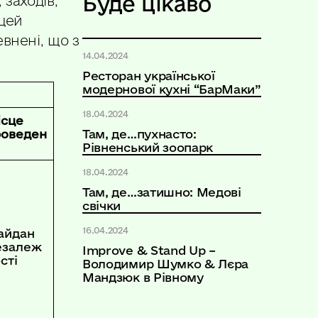
Буде цікаво
 заходів,
 цей
внені, що з
14.04.2024
Ресторан української
модернової кухні “БарМаки”
18.04.2024
ісце
роведен
Там, де…пухнасто:
Рівненський зоопарк
18.04.2024
Там, де…затишно: Медові
свічки
16.04.2024
айдан
езалеж
Improve & Stand Up –
сті
Володимир Шумко & Лєра
Мандзюк в Рівному