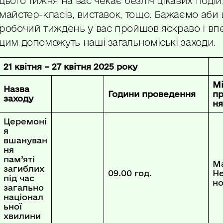
цього тижня на вас чекає безліч цікавих подій,
майстер-класів, виставок, тощо. Бажаємо аби
робочий тиждень у вас пройшов яскраво і впе
цим допоможуть наші загальноміські заходи.
21 квітня – 27 квітня 2025 року
М
Назва
Години проведення
п
заходу
ня
Церемоні
я
вшануван
ня
пам’яті
М
загиблих
09.00 год.
Н
під час
но
загально
націонал
ьної
хвилини