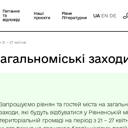
Питання
Наші
Рівне
UA
EN
DE
та
проєкти
Літературне
відповіді
21 – 27 квітня
гальноміські заходи 
Запрошуємо рівнян та гостей міста на загальн
заходи, які будуть відбуватися у Рівненській м
територіальній громаді на період з 21 – 27 кві