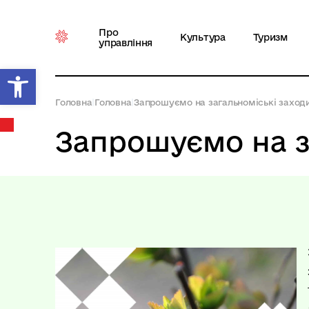
Про
Культура
Туризм
управління
Відкрити Панель інструментів
Головна
|
Головна
|
Запрошуємо на загальноміські заходи 
Запрошуємо на за