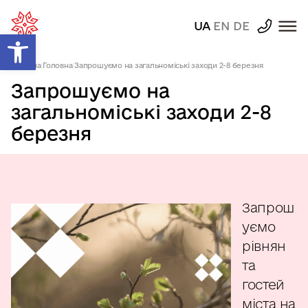
UA
EN
DE
Відкрити Панель інструментів
Головна
|
Головна
|
Запрошуємо на загальноміські заходи 2-8 березня
Запрошуємо на
загальноміські заходи 2-8
березня
Запрош
уємо
рівнян
та
гостей
міста на