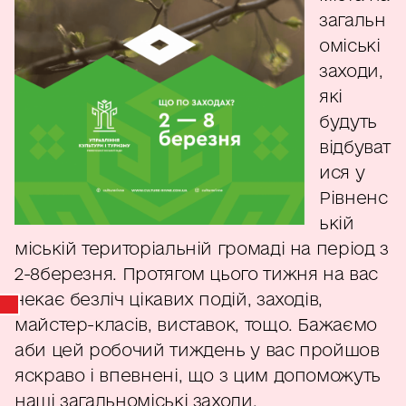
загальн
оміські
заходи,
які
будуть
відбуват
ися у
Рівненс
ькій
міській територіальній громаді на період з
2-8березня. Протягом цього тижня на вас
чекає безліч цікавих подій, заходів,
майстер-класів, виставок, тощо. Бажаємо
аби цей робочий тиждень у вас пройшов
яскраво і впевнені, що з цим допоможуть
наші загальноміські заходи.