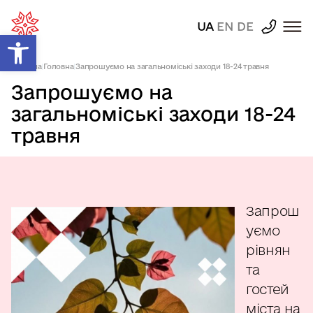
UA
EN
DE
Відкрити Панель інструментів
Головна
|
Головна
|
Запрошуємо на загальноміські заходи 18-24 травня
Запрошуємо на
загальноміські заходи 18-24
травня
Запрош
уємо
рівнян
та
гостей
міста на