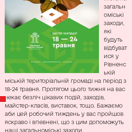
загальн
оміські
заходи,
які
будуть
відбуват
ися у
Рівненс
ькій
міській територіальній громаді на період з
18-24 травня. Протягом цього тижня на вас
чекає безліч цікавих подій, заходів,
майстер-класів, виставок, тощо. Бажаємо
аби цей робочий тиждень у вас пройшов
яскраво і впевнені, що з цим допоможуть
наші загальноміські заходи.