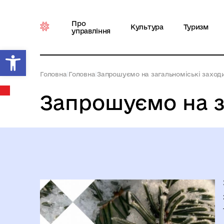
Про
Культура
Туризм
управління
Відкрити Панель інструментів
Головна
|
Головна
|
Запрошуємо на загальноміські заходи 
Запрошуємо на за