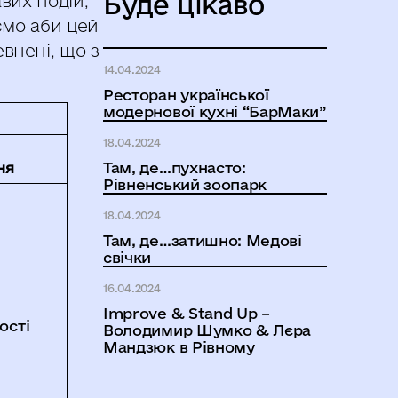
Буде цікаво
вих подій,
аємо аби цей
внені, що з
14.04.2024
Ресторан української
модернової кухні “БарМаки”
18.04.2024
ня
Там, де…пухнасто:
Рівненський зоопарк
18.04.2024
Там, де…затишно: Медові
свічки
16.04.2024
Improve & Stand Up –
ості
Володимир Шумко & Лєра
Мандзюк в Рівному