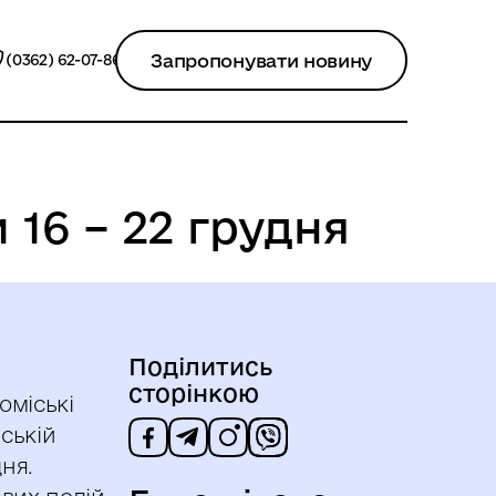
Запропонувати новину
(0362) 62-07-86
16 – 22 грудня
Поділитись
сторінкою
оміські
іській
дня.