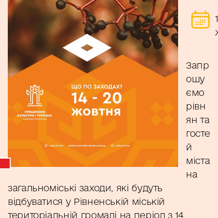
Запр
ошу
ємо
рівн
ян та
госте
й
міста
на
загальноміські заходи, які будуть
відбуватися у Рівненській міській
територіальній громаді на період з 14