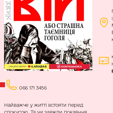
066 171 3456
Найважче у житті встояти перед
спокусою. Та чи завжди покаяння