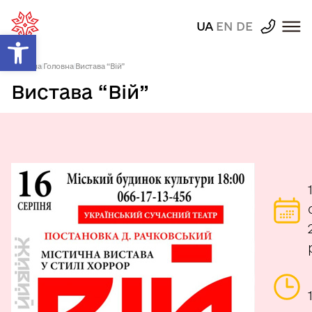
UA
EN
DE
Відкрити Панель інструментів
Головна
|
Головна
|
Вистава “Вій”
Вистава “Вій”