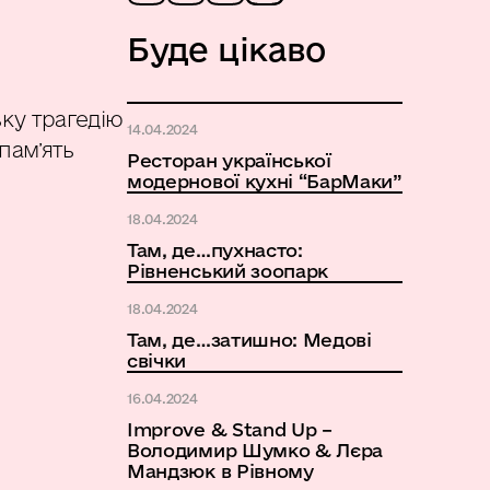
Буде цікаво
ьку трагедію
14.04.2024
пам’ять
Ресторан української
модернової кухні “БарМаки”
18.04.2024
Там, де…пухнасто:
Рівненський зоопарк
18.04.2024
Там, де…затишно: Медові
свічки
16.04.2024
Improve & Stand Up –
Володимир Шумко & Лєра
Мандзюк в Рівному