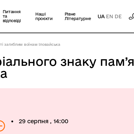
Питання
Наші
Рівне
UA
EN
DE
та
проєкти
Літературне
відповіді
ті загиблим воїнам Іловайська
іального знаку пам’я
ка
29 серпня , 14:00