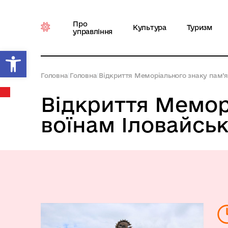
Про
Культура
Туризм
управління
Відкрити Панель інструментів
Головна
|
Головна
|
Відкриття Меморіального знаку пам’я
Відкриття Мемор
воїнам Іловайсь