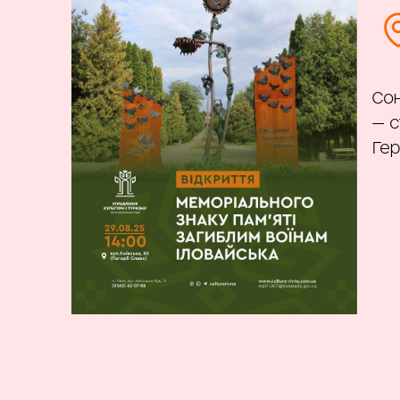
Сон
— с
Гер