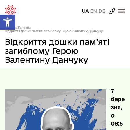
UA
EN
DE
Відкрити Панель інструментів
Головна
|
Головна
|
Відкриття дошки пам’яті загиблому Герою Валентину Данчуку
Відкриття дошки пам’яті
загиблому Герою
Валентину Данчуку
7
бере
зня,
о
08:5