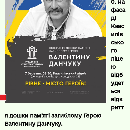
0, на
фаса
ді
Квас
илів
сько
го
ліце
ю
відб
удет
ься
відк
ритт
я дошки пам’яті загиблому Герою
Валентину Данчуку.