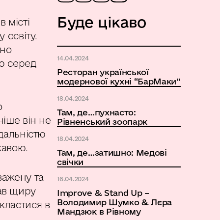
Буде цікаво
в місті
 освіту.
нно
14.04.2024
ю серед
Ресторан української
модернової кухні “БарМаки”
18.04.2024
о
Там, де…пухнасто:
ніше він не
Рівненський зоопарк
ідальністю
18.04.2024
жавою.
Там, де…затишно: Медові
свічки
важену та
16.04.2024
мав щиру
Improve & Stand Up –
Володимир Шумко & Лєра
кластися в
Мандзюк в Рівному