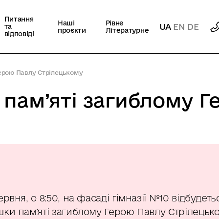
Питання
Наші
Рівне
UA
EN
DE
та
проєкти
Літературне
відповіді
Герою Павлу Стрілецькому
 пам’яті загиблому 
ервня, о 8:50, на фасаді гімназії №10 відбудеть
ки пам’яті загиблому Герою Павлу Стрілецько