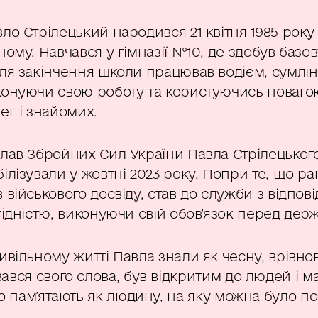
ло Стрілецький народився 21 квітня 1985 року 
ному. Навчався у гімназії №10, де здобув базову
ля закінчення школи працював водієм, сумлі
конуючи свою роботу та користуючись поваго
ег і знайомих.
лав Збройних Сил України Павла Стрілецьког
ілізували у жовтні 2023 року. Попри те, що ра
 військового досвіду, став до служби з відпов
гідністю, виконуючи свій обов’язок перед дер
ивільному житті Павла знали як чесну, врівно
ався свого слова, був відкритим до людей і 
о пам’ятають як людину, на яку можна було по