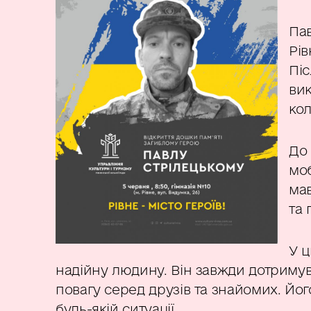
Пав
Рів
Піс
ви
кол
До 
моб
мав
та 
У ц
надійну людину. Він завжди дотримув
повагу серед друзів та знайомих. Йог
будь-якій ситуації.