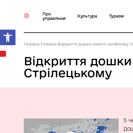
Про
Культура
Туризм
управління
Відкрити Панель інструментів
Головна
|
Головна
|
Відкриття дошки пам’яті загиблому 
Відкриття дошки
Стрілецькому
5 ч
дош