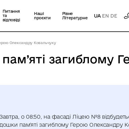
Питання
Наші
Рівне
UA
EN
DE
та
проєкти
Літературне
відповіді
Герою Олександру Ковальчуку
 пам’яті загиблому 
Завтра, о 08:50, на фасаді Ліцею №8 відбудеть
дошки пам’яті загиблому Герою Олександру К