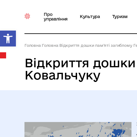
Про
Культура
Туризм
управління
Відкрити Панель інструментів
Головна
|
Головна
|
Відкриття дошки пам’яті загиблому 
Відкриття дошки
Ковальчуку