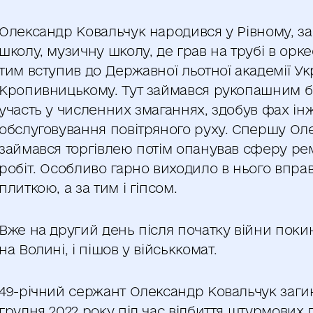
Олександр Ковальчук народився у Рівному, за
школу, музичну школу, де грав на трубі в оркес
тим вступив до Державної льотної академії Ук
Кропивницькому. Тут займався рукопашним б
участь у численних змаганнях, здобув фах ін
обслуговування повітряного руху. Спершу Ол
займався торгівлею потім опанував сферу р
робіт.
Особливо гарно виходило в нього вправ
плиткою, а за тим і гіпсом.
Вже на другий день після початку війни поки
на Волині, і пішов у військкомат.
49-річний сержант Олександр Ковальчук заги
грудня 2022 року під час відбиття штурмових 