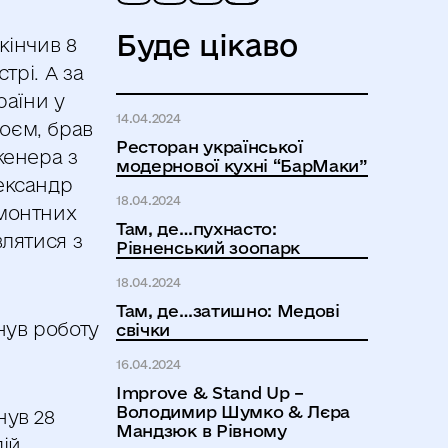
Буде цікаво
кінчив 8
трі. А за
раїни у
14.04.2024
оєм, брав
Ресторан української
женера з
модернової кухні “БарМаки”
ександр
18.04.2024
емонтних
Там, де…пухнасто:
лятися з
Рівненський зоопарк
18.04.2024
Там, де…затишно: Медові
нув роботу
свічки
16.04.2024
Improve & Stand Up –
Володимир Шумко & Лєра
нув 28
Мандзюк в Рівному
дій