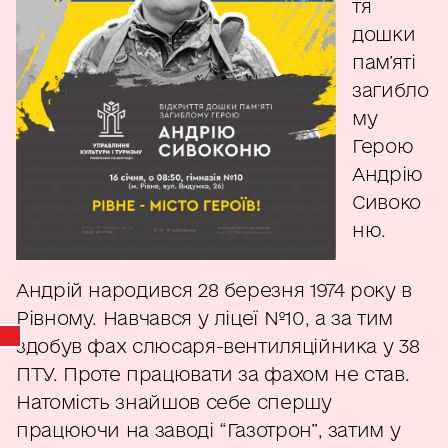
тя
дошки
пам’яті
загибло
му
Герою
Андрію
Сивоко
ню.
Андрій народився 28 березня 1974 року в
Рівному. Навчався у ліцеї №10, а за тим
здобув фах слюсаря-вентиляційника у 38
ПТУ. Проте працювати за фахом не став.
Натомість знайшов себе спершу
працюючи на заводі “Газотрон”, затим у