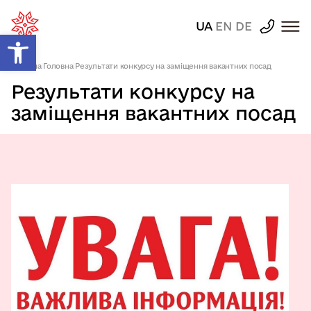
UA
EN
DE
Відкрити Панель інструментів
Головна
|
Головна
|
Результати конкурсу на заміщення вакантних посад
Результати конкурсу на
заміщення вакантних посад