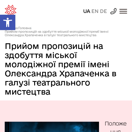
UA
EN
DE
Відкрити Панель інструментів
Головна
|
Головна
|
Прийом пропозицій на здобуття міської молодіжної премії імені
Олександра Храпаченка в галузі театрального мистецтва
Прийом пропозицій на
здобуття міської
молодіжної премії імені
Олександра Храпаченка в
галузі театрального
мистецтва
Положе
ння