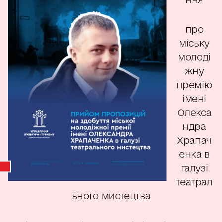
про
міську
молоді
жну
премію
імені
Олекса
ндра
Храпач
енка в
галузі
театрал
ьного мистецтва