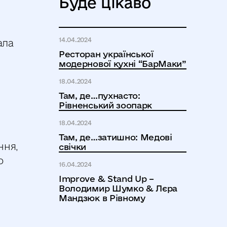
Буде цікаво
14.04.2024
ала
Ресторан української
модернової кухні “БарМаки”
18.04.2024
Там, де…пухнасто:
Рівненський зоопарк
18.04.2024
Там, де…затишно: Медові
ння,
свічки
о
16.04.2024
Improve & Stand Up –
Володимир Шумко & Лєра
Мандзюк в Рівному