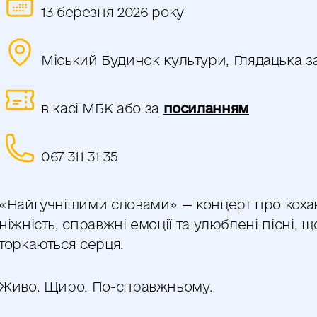
13 березня 2026 року
Міський Будинок культури, Глядацька з
в касі МБК або за
посиланн
ям
067 311 31 35
«Найгучнішими словами» — концерт про коха
ніжність, справжні емоції та улюблені пісні, щ
торкаються серця.
Живо. Щиро. По-справжньому.