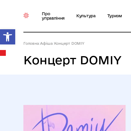
Про
Культура
Туризм
управління
Відкрити Панель інструментів
Головна
|
Афіша
|
Концерт DOMIY
Концерт DOMIY