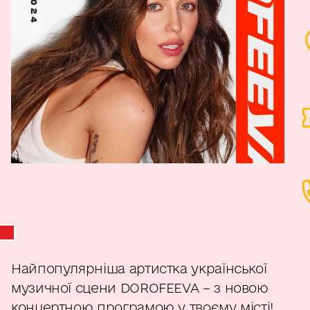
Найпопулярніша артистка української
музичної сцени DOROFEEVA – з новою
концертною програмою у твоєму місті!