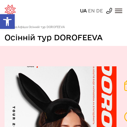
UA
EN
DE
Відкрити Панель інструментів
Головна
|
Афіша
|
Осінній тур DOROFEEVA
Осінній тур DOROFEEVA