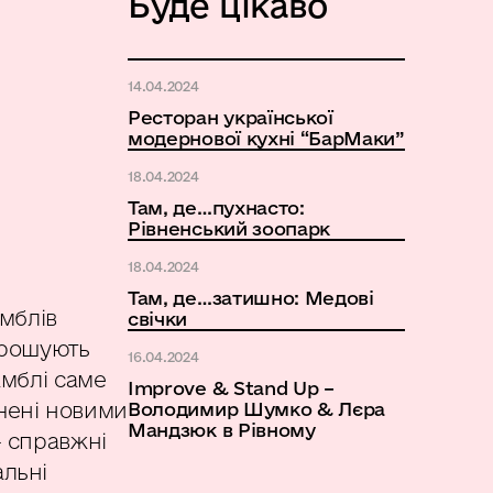
Буде цікаво
14.04.2024
Ресторан української
модернової кухні “БарМаки”
18.04.2024
Там, де…пухнасто:
Рівненський зоопарк
18.04.2024
Там, де…затишно: Медові
амблів
свічки
прошують
16.04.2024
амблі саме
Improve & Stand Up –
ичені новими
Володимир Шумко & Лєра
Мандзюк в Рівному
– справжні
альні