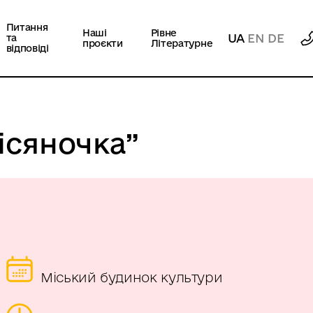
Питання
Наші
Рівне
UA
EN
DE
та
проєкти
Літературне
відповіді
ісяночка”
Міський будинок культури