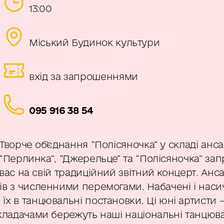
13:00
Міський Будинок культури
вхід за запрошеннями
095 916 38 54
Творче об’єднання “Полісяночка” у складі анс
“Перлинка”, “Джерельце” та “Полісяночка” за
вас на свій традиційний звітний концерт. Анс
ів з численними перемогами. Набачені і нас
їх в танцювальні постановки. Ці юні артисти 
икладачами бережуть наші національні танцюв