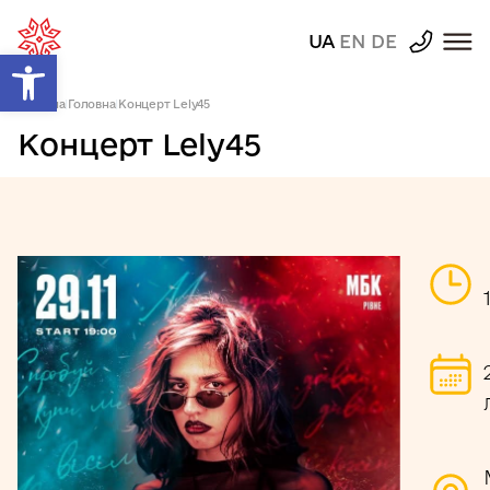
UA
EN
DE
Відкрити Панель інструментів
Головна
|
Головна
|
Концерт Lely45
Концерт Lely45