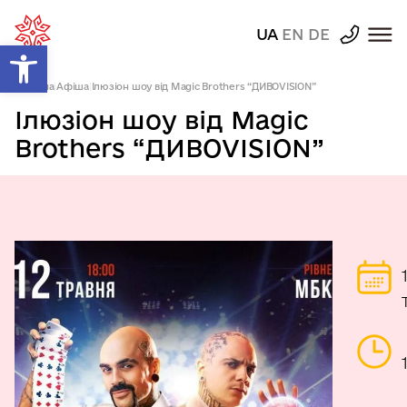
UA
EN
DE
Відкрити Панель інструментів
Головна
|
Афіша
|
Ілюзіон шоу від Magic Brothers “ДИВОVISION”
Ілюзіон шоу від Magic
Brothers “ДИВОVISION”