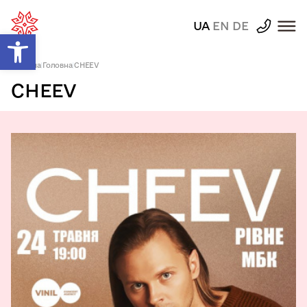
UA
EN
DE
Відкрити Панель інструментів
Головна
|
Головна
|
CHEEV
CHEEV