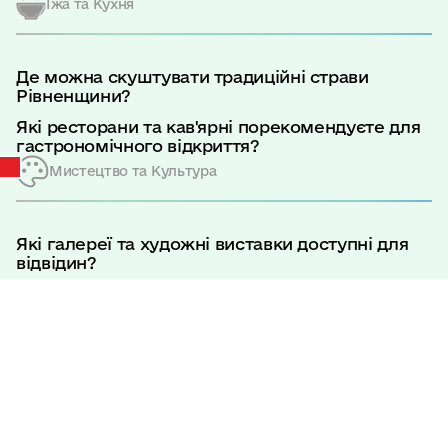
Їжа та Кухня
Де можна скуштувати традиційні страви
Рівненщини?
Які ресторани та кав'ярні порекомендуєте для
гастрономічного відкриття?
Мистецтво та Культура
Які галереї та художні виставки доступні для
відвідин?
Які у Рівному є відомі художники та митці?
Головна
|
Про управління
|
Світлана Воробей
Діти та Розваги для Них
Світлана Воробей
Розважальні центри та парки для дітей у
Рівному
Заступник начальника управління
Які заходи для дітей можна відвідати цього