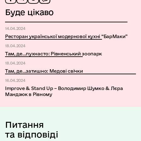
Буде цікаво
14.04.2024
Ресторан української модернової кухні “БарМаки”
18.04.2024
Там, де…пухнасто: Рівненський зоопарк
18.04.2024
Там, де…затишно: Медові свічки
16.04.2024
Improve & Stand Up – Володимир Шумко & Лєра
Мандзюк в Рівному
Питання
та відповіді