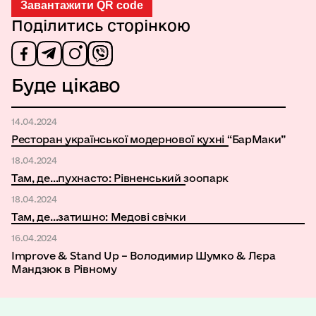
Завантажити QR code
Поділитись сторінкою
Буде цікаво
14.04.2024
Ресторан української модернової кухні “БарМаки”
18.04.2024
Там, де…пухнасто: Рівненський зоопарк
18.04.2024
Там, де…затишно: Медові свічки
16.04.2024
Improve & Stand Up – Володимир Шумко & Лєра
Мандзюк в Рівному