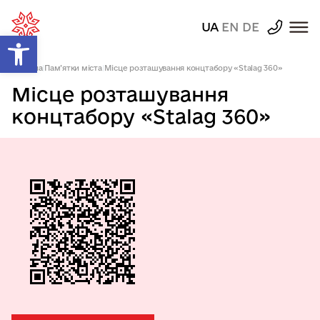
UA
EN
DE
Відкрити Панель інструментів
Головна
|
Пам’ятки міста
|
Місце розташування концтабору «Stalag 360»
Місце розташування
концтабору «Stalag 360»