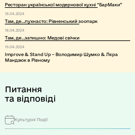
Ресторан української модернової кухні “БарМаки”
18.04.2024
Там, де…пухнасто: Рівненський зоопарк
18.04.2024
Там, де…затишно: Медові свічки
16.04.2024
Improve & Stand Up – Володимир Шумко & Лєра
Мандзюк в Рівному
Питання
та відповіді
Культурні Події