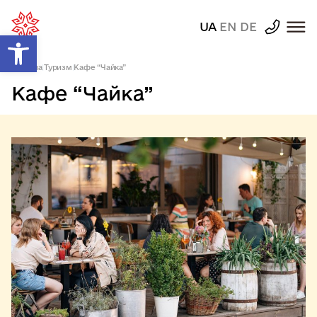
UA
EN
DE
Відкрити Панель інструментів
Головна
|
Туризм
|
Кафе “Чайка”
Кафе “Чайка”