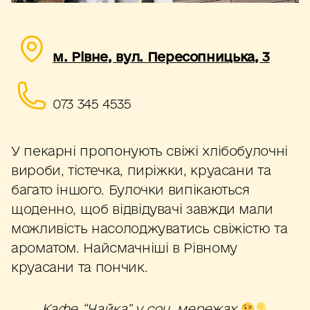
м. Рівне, вул. Пересопницька, 3
073 345 4535
У пекарні пропонують свіжі хлібобулочні
вироби, тістечка, пиріжки, круасани та
багато іншого. Булочки випікаються
щоденно, щоб відвідувачі завжди мали
можливість насолоджуватись свіжістю та
ароматом. Найсмачніші в Рівному
круасани та пончик.
Кафе “Чайка” у соц. мережах