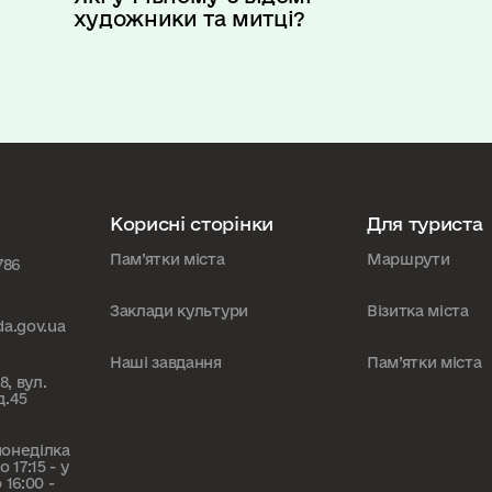
художники та митці?
Корисні сторінки
Для туриста
Пам’ятки міста
Маршрути
786
Заклади культури
Візитка міста
da.gov.ua
Наші завдання
Пам’ятки міста
8, вул.
д.45
понеділка
 17:15 - у
 16:00 -