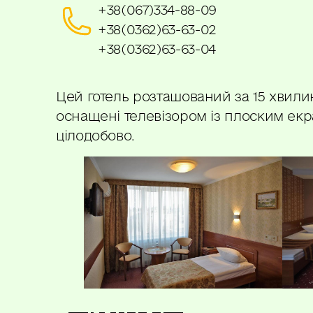
+38(067)334-88-09
+38(0362)63-63-02
+38(0362)63-63-04
Цей готель розташований за 15 хвилин
оснащені телевізором із плоским екр
цілодобово.