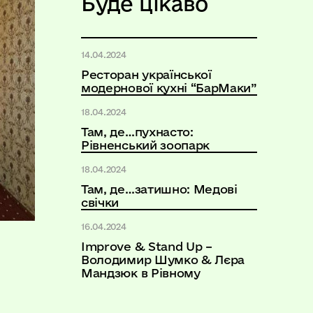
Буде цікаво
14.04.2024
Ресторан української
модернової кухні “БарМаки”
18.04.2024
Там, де…пухнасто:
Рівненський зоопарк
18.04.2024
Там, де…затишно: Медові
свічки
16.04.2024
Improve & Stand Up –
Володимир Шумко & Лєра
Мандзюк в Рівному