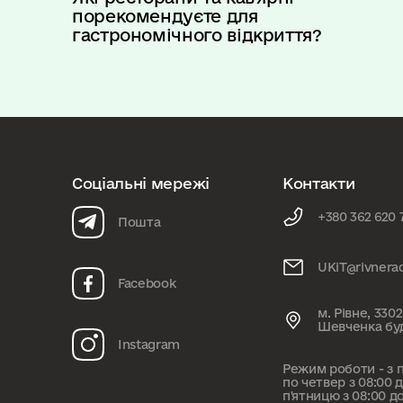
порекомендуєте для
гастрономічного відкриття?
Соціальні мережі
Контакти
+380 362 620 
Пошта
UKiT@rivnera
Facebook
м. Рівне, 3302
Шевченка бу
Instagram
Режим роботи - з 
по четвер з 08:00 до
п'ятницю з 08:00 до