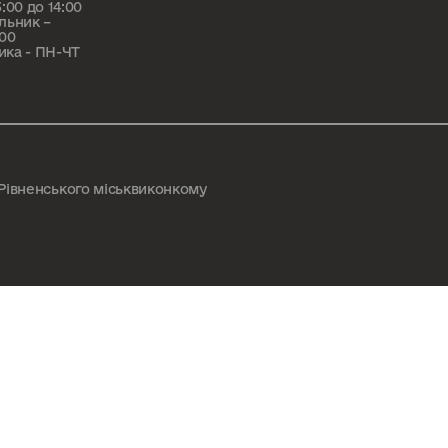
:00 до 14:00
льник –
:00
ика - ПН-ЧТ
 Рівненського міськвиконкому