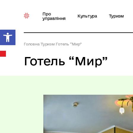
Про
Культура
Туризм
управління
Відкрити Панель інструментів
Головна
|
Туризм
|
Готель “Мир”
Готель “Мир”