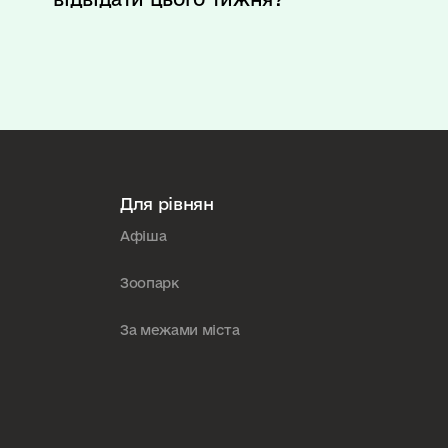
Для рівнян
Афіша
Зоопарк
За межами міста