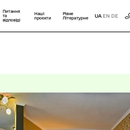
Питання
Наші
Рівне
UA
EN
DE
та
проєкти
Літературне
відповіді