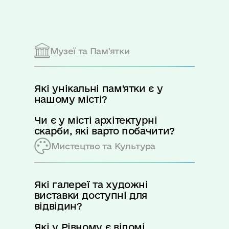
Музеї та Пам'ятки
Які унікальні пам'ятки є у
нашому місті?
Чи є у місті архітектурні
скарби, які варто побачити?
Мистецтво та Культура
Які галереї та художні
виставки доступні для
відвідин?
Які у Рівному є відомі