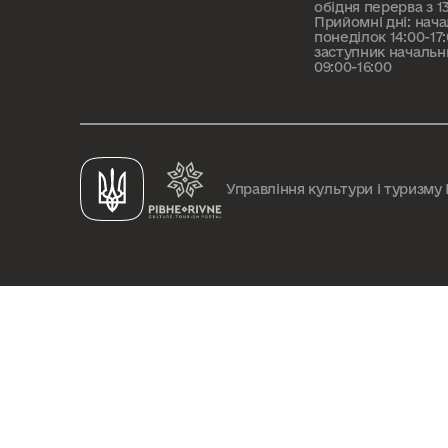
обідня перерва з 13
Прийомні дні: нача
понеділок 14:00-17
заступник начальн
09:00-16:00
Управління культури і туризму