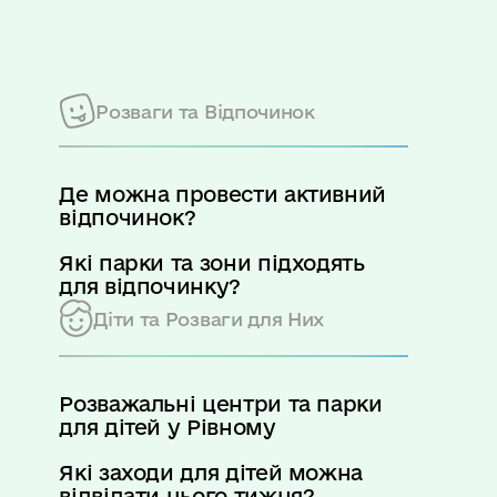
Розваги та Відпочинок
Де можна провести активний
відпочинок?
Які парки та зони підходять
для відпочинку?
Діти та Розваги для Них
Розважальні центри та парки
для дітей у Рівному
Які заходи для дітей можна
відвідати цього тижня?