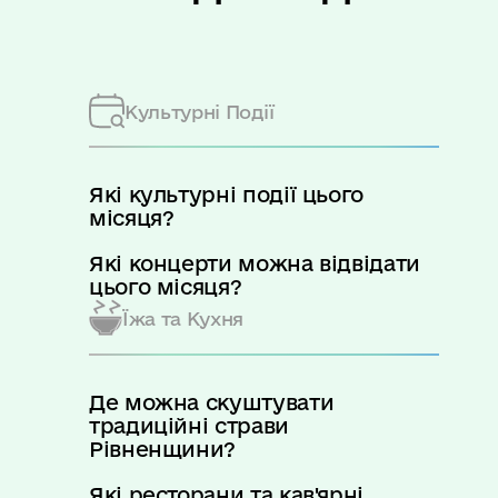
Культурні Події
Які культурні події цього
місяця?
Які концерти можна відвідати
цього місяця?
Їжа та Кухня
Де можна скуштувати
традиційні страви
Рівненщини?
Які ресторани та кав'ярні