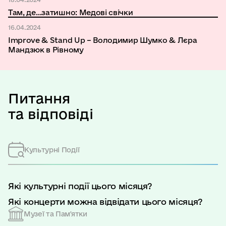
Там, де…затишно: Медові свічки
16.04.2024
Improve & Stand Up – Володимир Шумко & Лєра
Мандзюк в Рівному
Питання
та відповіді
Культурні Події
Які культурні події цього місяця?
Які концерти можна відвідати цього місяця?
Музеї та Пам'ятки