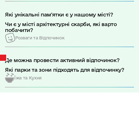
Які унікальні пам'ятки є у нашому місті?
Чи є у місті архітектурні скарби, які варто
побачити?
Розваги та Відпочинок
Де можна провести активний відпочинок?
Які парки та зони підходять для відпочинку?
Їжа та Кухня
Головна
|
Про управління
|
Де можна скуштувати традиційні страви
Звіт про виконання паспорта бюджетної програми місцевого бюджету за
Рівненщини?
2025 рік по КПКВК 1011060
Які ресторани та кав'ярні порекомендуєте для
Звіт про виконання
гастрономічного відкриття?
паспорта бюджетної
Мистецтво та Культура
програми місцевого