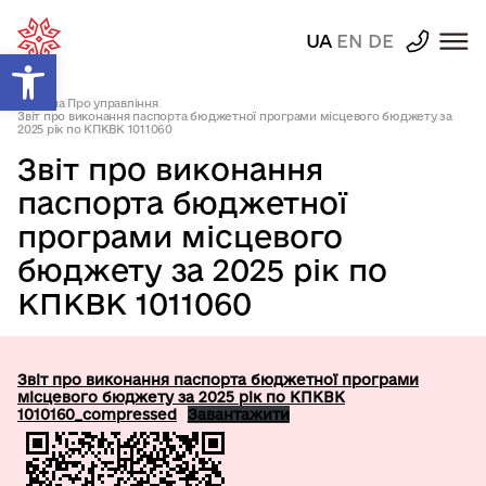
UA
EN
DE
Відкрити Панель інструментів
Головна
|
Про управління
|
Звіт про виконання паспорта бюджетної програми місцевого бюджету за
2025 рік по КПКВК 1011060
Звіт про виконання
паспорта бюджетної
програми місцевого
бюджету за 2025 рік по
КПКВК 1011060
Звіт про виконання паспорта бюджетної програми
місцевого бюджету за 2025 рік по КПКВК
1010160_compressed
Завантажити