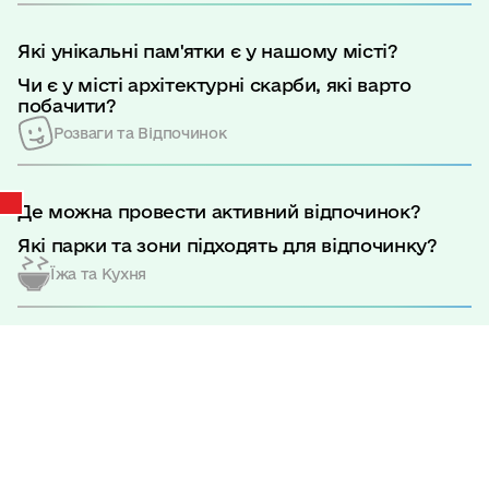
Які унікальні пам'ятки є у нашому місті?
Чи є у місті архітектурні скарби, які варто
побачити?
Розваги та Відпочинок
Де можна провести активний відпочинок?
Які парки та зони підходять для відпочинку?
Їжа та Кухня
Головна
|
Про управління
|
Де можна скуштувати традиційні страви
Звіт про виконання паспорта бюджетної програми місцевого бюджету за
Рівненщини?
2019 рік по КПКВК 1011100
Які ресторани та кав'ярні порекомендуєте для
Звіт про виконання
гастрономічного відкриття?
паспорта бюджетної
Мистецтво та Культура
програми місцевого