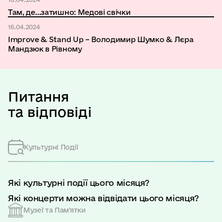
Там, де…затишно: Медові свічки
16.04.2024
Improve & Stand Up – Володимир Шумко & Лєра
Мандзюк в Рівному
Питання
та відповіді
Культурні Події
Які культурні події цього місяця?
Які концерти можна відвідати цього місяця?
Музеї та Пам'ятки