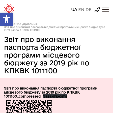
UA
EN
DE
Відкрити Панель інструментів
Головна
|
Про управління
|
Звіт про виконання паспорта бюджетної програми місцевого бюджету за
2019 рік по КПКВК 1011100
Звіт про виконання
паспорта бюджетної
програми місцевого
бюджету за 2019 рік по
КПКВК 1011100
Звіт про виконання паспорта бюджетної програми
місцевого бюджету за 2019 рік по КПКВК
1011100_compressed
Завантажити