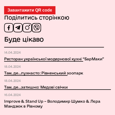
Завантажити QR code
Поділитись сторінкою
Буде цікаво
14.04.2024
Ресторан української модернової кухні “БарМаки”
18.04.2024
Там, де…пухнасто: Рівненський зоопарк
18.04.2024
Там, де…затишно: Медові свічки
16.04.2024
Improve & Stand Up – Володимир Шумко & Лєра
Мандзюк в Рівному