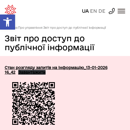
UA
EN
DE
Відкрити Панель інструментів
Головна
|
Про управління
|
Звіт про доступ до публічної інформації
Звіт про доступ до
публічної інформації
Стан розгляду запитів на інформацію_13-01-2026
16_42
Завантажити