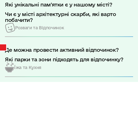
Які унікальні пам'ятки є у нашому місті?
Чи є у місті архітектурні скарби, які варто
побачити?
Розваги та Відпочинок
Де можна провести активний відпочинок?
Які парки та зони підходять для відпочинку?
Їжа та Кухня
Головна
|
Про управління
|
Де можна скуштувати традиційні страви
ОБҐРУНТУВАННЯ технічних та якісних характеристик закупівлі Послуги з
Рівненщини?
організації та проведення заходів
Які ресторани та кав'ярні порекомендуєте для
ОБҐРУНТУВАННЯ технічних
гастрономічного відкриття?
та якісних характеристик
Мистецтво та Культура
закупівлі Послуги з
організації та проведення