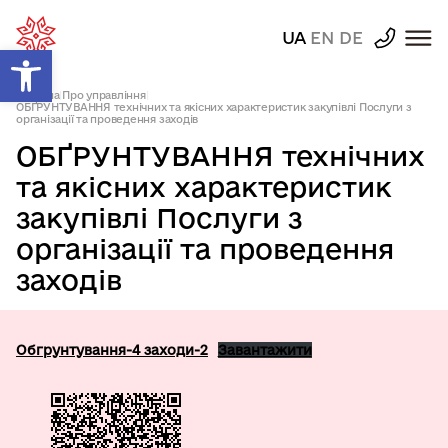
UA
EN
DE
Відкрити Панель інструментів
Головна
|
Про управління
|
ОБҐРУНТУВАННЯ технічних та якісних характеристик закупівлі Послуги з
організації та проведення заходів
ОБҐРУНТУВАННЯ технічних
та якісних характеристик
закупівлі Послуги з
організації та проведення
заходів
Обгрунтування-4 заходи-2
Завантажити