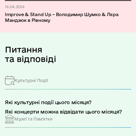
16.04.2024
Improve & Stand Up – Володимир Шумко & Лєра
Мандзюк в Рівному
Питання
та відповіді
Культурні Події
Які культурні події цього місяця?
Які концерти можна відвідати цього місяця?
Музеї та Пам'ятки