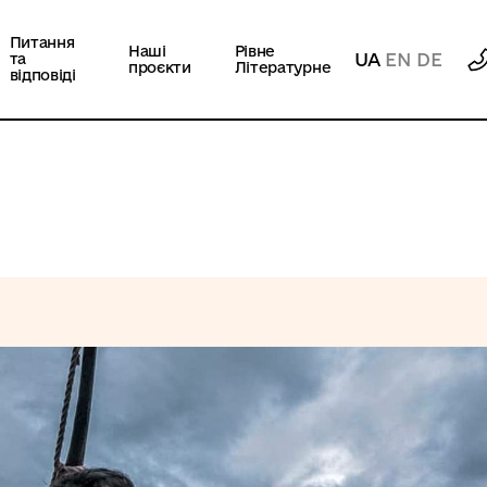
Питання
Наші
Рівне
UA
EN
DE
та
проєкти
Літературне
відповіді