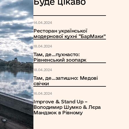
Буде цікаво
14.04.2024
Ресторан української
модернової кухні “БарМаки”
18.04.2024
Там, де…пухнасто:
Рівненський зоопарк
18.04.2024
Там, де…затишно: Медові
свічки
16.04.2024
Improve & Stand Up –
Володимир Шумко & Лєра
Мандзюк в Рівному