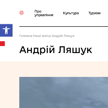
Про
Культура
Туризм
управління
Відкрити Панель інструментів
Головна
|
Наші митці
|
Андрій Ляшук
Андрій Ляшук