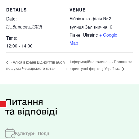
DETAILS
VENUE
Бібліотека-філія № 2
Date:
21 Вересня, 2025
вулиця Залізнична, 6
Рівне
,
Ukraine
+ Google
Time:
Map
12:00 - 14:00
Інформаційна година – «Палаци та
«Аліса в країні Відкриттів або у
пошуках Чеширського кота»
неприступні фортеці України»
Питання
та відповіді
Культурні Події