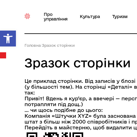
Про
Культура
Туризм
управління
Відкрити Панель інструментів
Головна
|
Зразок сторінки
Зразок сторінки
Це приклад сторінки. Від записів у блоз
(у більшості тем). На сторінці «Деталі»
так:
Привіт! Вдень я кур’єр, а ввечері — перс
потрапляти під дощ.)
… чи щось подібне до цього:
Компанія «Штучки XYZ» була заснована в 1
штат з більш ніж 2000 співробітників і 
Перейдіть
в майстерню
, щоб видалити цю