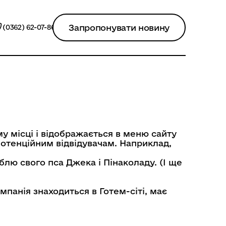
Запропонувати новину
(0362) 62-07-86
му місці і відображається в меню сайту
 потенційним відвідувачам. Наприклад,
юблю свого пса Джека і Пінаколаду. (І ще
омпанія знаходиться в Готем-сіті, має