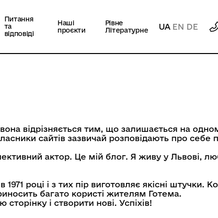
Питання
Наші
Рівне
UA
EN
DE
та
проєкти
Літературне
відповіді
і вона відрізняється тим, що залишається на одно
 власники сайтів зазвичай розповідають про себе
пективний актор. Це мій блог. Я живу у Львові, л
971 році і з тих пір виготовляє якісні штучки. К
приносить багато користі жителям Готема.
 сторінку і створити нові. Успіхів!