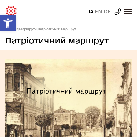
UA
EN
DE
Відкрити Панель інструментів
Головна
|
Маршрути
|
Патріотичний маршрут
Патріотичний маршрут