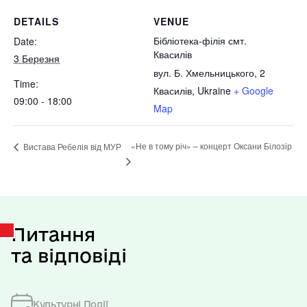
DETAILS
VENUE
Бібліотека-філія смт.
Date:
Квасилів
3 Березня
вул. Б. Хмельницького, 2
Time:
Квасилів
,
Ukraine
+ Google
09:00 - 18:00
Map
«Не в тому річ» – концерт Оксани Білозір
Вистава Ребелія від МУР
Питання
та відповіді
Культурні Події