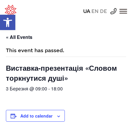
UA
EN
DE
Відкрити Панель інструментів
« All Events
This event has passed.
Виставка-презентація «Словом
торкнутися душі»
3 Березня @ 09:00
-
18:00
Add to calendar