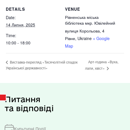
DETAILS
VENUE
Рівненська міська
Date:
бібліотека мкр. Ювілейний
14 Липня, 2025
вулиця Корольова, 4
Time:
Рівне
,
Ukraine
+ Google
10:00 - 18:00
Map
Арт-година «Вуха,
Виставка-перегляд «Тисячолітній спадок
Української державності»
лапи, хвіст»
Питання
та відповіді
Культурні Події